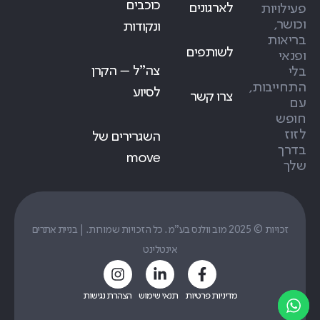
כוכבים
לארגונים
פעילויות
וכושר,
ונקודות
בריאות
לשותפים
ופנאי
צה״ל – הקרן
בלי
התחייבות,
לסיוע
צרו קשר
עם
חופש
לזוז
השגרירים של
בדרך
move
שלך
זכויות © 2025 מוב וולנס בע"מ. כל הזכויות שמורות. |
בניית אתרים
אינטלינט
מדיניות פרטיות
תנאי שימוש
הצהרת נגישות