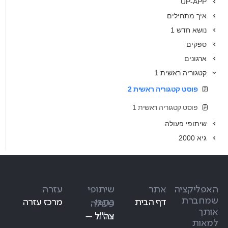
UP-APP
איך מתחילים
נושא חדש 1
ספקים
ארגונים
קטגוריה ראשית 1
פוסט קטגוריה ראשית 2
פוסט קטגוריה ראשית 1
שיתופי פעולה
גיא 2000
האפליקציה
אתר
שיתופי
עזרה
שמחברת
דף הבית
כתבו
מרכז עזרה
פעולה
אותך
עלינו
צה״ל –
למאות