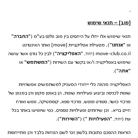
[מוב] – תנאי שימוש
תנאי שימוש אלו יחלו על היחסים בין מוב וולנס בע"מ ("
החברה
"
או "
אנחנו
"), מפעילת אפליקציית [move] ואתר האינטרנט
move-club.co.il (יחד, "
האפליקציה
") לבין כל גורם אשר עושה
שימוש באפליקציה ו/או בקשר עם השירות ("
המשתמש
" או
"
אתה
").
האפליקציה מהווה כלי ייחודי המעניק למשתמשים אפשרויות
שונות לכניסה וביצוע פעילויות שונות, הן באופן מקוון והן במגוון של
מרכזי כושר, ספורט ונופש, מרכזי ספא, קוסמטיקה, נופש ואורח
חיים בריא, וכן שירותים ופעילויות נוספים, כפי שיופיעו באתר בכל
עת (יחד, "
הפעילויות
") ("
השירות
").
הוראות ההסכם כתובות בלשון זכר לשם הנוחות בלבד והן מתייחסות