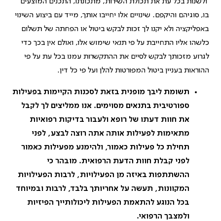
ולשנות בכל עת את תכולת השירות, מתכונתו, התכנים המוצעים
בו, סוגיהם והיקפם. שינויים אלו יחייבו אותך, מייד עם ביצוע השינוי
באפליקציה ולא יקנו לך זכות לבקש ביטול או הפחתה של תשלום
כלשהו אליו התחייבת על פי תנאי שימוש אלו, ואולם אין בכך כדי
לגרוע מזכותך לבקש לסיים את ההתקשרות עמנו בכל עת על פי
ההוראות בעניין ביטול המפורטות להלן ועל פי כל דין.
תשומת ליבך מופנית בזאת לסכנות הקיימות בפעילות
ספורטיבית בתנאים מסוימים. אנו ממליצים לך לקבל
את חוות דעתו של רופא ולעבור בדיקות רפואיות
מתאימות לפעילות אותה אתה רוצה לבצע, לפני
תחילת כל פעילות כאמור, ולהימנע מפעילות כאמור
לפני קבלת חוות הדעת הרפואית. מובהר כי
ההשתתפות באיזה מן הפעילויות, לרבות הפעילויות
המקוונות, תעשה על אחריותך בלבד, לרבות ובמיוחד
בכל הנוגע להתאמת הפעילות ליכולותייך הפיזיות
ולמצבך הרפואי.