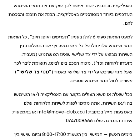
באפליקציה ובתכניה יהווה אישור לכך שקראת את תנאי השימוש
העדכניים ביותר המפורסמים באפליקציה, הבנת את תוכנם והסכמת
להם.
למעט הוראות סעיף 6 להלן בעניין "תעריפים ואופן חיוב", כל הוראות
תנאי שימוש אלו יחולו על כל משתמש, אף אם התשלום בגין
השירות מבוצע על ידי צד שלישי שאינו המשתמש (מעביד,
מועדון לקוחות וכד'), מכוח הסכם בינו לביננו. תשומת ליבך לכך
שעל מנוי שנרכש על ידי צד שלישי כאמור ("
מנוי צד שלישי
")
עשויים לחול תנאי שימוש נוספים.
בכל שאלה או נושא העולים בקשר עם האפליקציה ו/או השימשו
בה ו/או השירות, אתה מוזמן לפנות לשירות הלקוחות שלנו
באמצעות מייל בכתובת
info@move-club.co.il
או באמצעות
שירות התמיכה שלנו 0747008666
בימים ראשון – חמישי בין השעות 8:00-17:00 וביום שישי בין