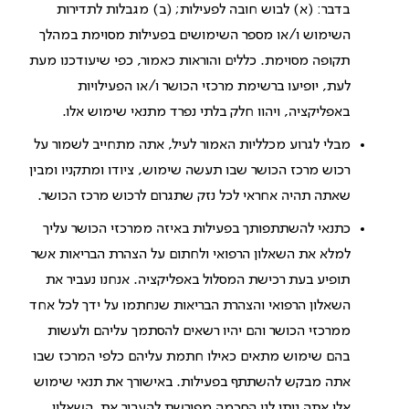
בדבר: (א) לבוש חובה לפעילות; (ב) מגבלות לתדירות
השימוש ו/או מספר השימושים בפעילות מסוימת במהלך
תקופה מסוימת. כללים והוראות כאמור, כפי שיעודכנו מעת
לעת, יופיעו ברשימת מרכזי הכושר ו/או הפעילויות
באפליקציה, ויהוו חלק בלתי נפרד מתנאי שימוש אלו.
מבלי לגרוע מכלליות האמור לעיל, אתה מתחייב לשמור על
רכוש מרכז הכושר שבו תעשה שימוש, ציודו ומתקניו ומבין
שאתה תהיה אחראי לכל נזק שתגרום לרכוש מרכז הכושר.
כתנאי להשתתפותך בפעילות באיזה ממרכזי הכושר עליך
למלא את השאלון הרפואי ולחתום על הצהרת הבריאות אשר
תופיע בעת רכישת המסלול באפליקציה. אנחנו נעביר את
השאלון הרפואי והצהרת הבריאות שנחתמו על ידך לכל אחד
ממרכזי הכושר והם יהיו רשאים להסתמך עליהם ולעשות
בהם שימוש מתאים כאילו חתמת עליהם כלפי המרכז שבו
אתה מבקש להשתתף בפעילות. באישורך את תנאי שימוש
אלו אתה נותן לנו הסכמה מפורשת להעביר את השאלון