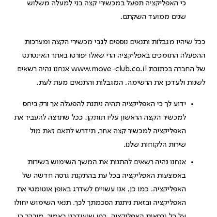
כי האפליקציה תפעל במכשירי קצה בני למעלה משלוש
שנים ממועד השקתם.
ככל שיהיו מגבלות ותנאים נוספים לגבי מכשירי הקצה ומערכות
ההפעלה התומכים באפליקציה הרי שאלו יפורטו באתר האינטרנט
של החברה בכתובת www.move-club.co.il אנחנו נהיה רשאים
לשנות ולעדכן את הרשימה, המגבלות והתנאים מעת לעת.
ידוע לך כי האפליקציה תהיה ניתנת להפעלה אך ורק ביחס
למכשיר הקצה הראשון עליו תותקן. ככל שתרצה להעביר את
האפליקציה למכשיר קצה אחר, תידרש לתאם זאת מול
שירות הלקוחות שלנו.
אנחנו נהיה רשאים להתנות את המשך השימוש בשירות
באמצעות האפליקציה בכל עת בהתקנת גרסה חדשה של
האפליקציה. כמו כן, אנו עשויים לשדרג באופן אוטומטי את
האפליקציה ובזאת ניתנת הסכמתך לכך. תנאי השימוש יחולו
על כל גרסאות האפליקציה, כפי שיעודכנו כאמור. מובהר כי