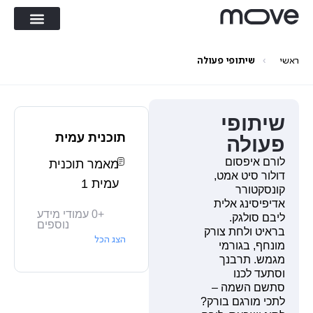
›
ראשי
שיתופי פעולה
שיתופי
תוכנית עמית
פעולה
לורם איפסום
מאמר תוכנית
דולור סיט אמט,
עמית 1
קונסקטורר
אדיפיסינג אלית
+
0
עמודי מידע
ליבם סולגק.
נוספים
בראיט ולחת צורק
הצג הכל
מונחף, בגורמי
מגמש. תרבנך
וסתעד לכנו
סתשם השמה –
לתכי מורגם בורק?