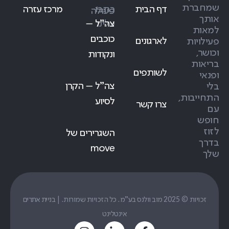
שמחברת
דף הבית
כתבו
מרכז עזרה
פעולה
אותך
עלינו
צה״ל –
למאות
כוכבים
לארגונים
פעילויות
וכושר,
ונקודות
בריאות
לשותפים
ופנאי
צה״ל – הקרן
בלי
התחייבות,
לסיוע
צרו קשר
עם
חופש
לזוז
השגרירים של
בדרך
move
שלך
זכויות © 2025 מוב וולנס בע"מ. כל הזכויות שמורות. |
בניית אתרים
אינטלינט