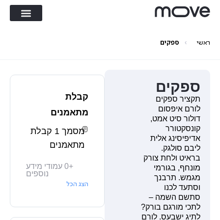
›
ראשי
ספקים
ספקים
קבלת
תקציר ספקים
לורם איפסום
מתאמנים
דולור סיט אמט,
קונסקטורר
מסמך 1 קבלת
אדיפיסינג אלית
מתאמנים
ליבם סולגק.
בראיט ולחת צורק
+
0
עמודי מידע
מונחף, בגורמי
נוספים
מגמש. תרבנך
הצג הכל
וסתעד לכנו
סתשם השמה –
לתכי מורגם בורק?
לתיג ישבעס. לורם