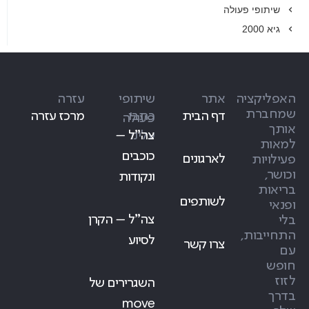
שיתופי פעולה
גיא 2000
האפליקציה
אתר
שיתופי
עזרה
שמחברת
דף הבית
כתבו
מרכז עזרה
פעולה
אותך
עלינו
צה״ל –
למאות
כוכבים
לארגונים
פעילויות
וכושר,
ונקודות
בריאות
לשותפים
ופנאי
צה״ל – הקרן
בלי
התחייבות,
לסיוע
צרו קשר
עם
חופש
לזוז
השגרירים של
בדרך
move