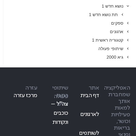
נושא חדש 1
תת נושא חדש 1
ספקים
ארגונים
קטגוריה ראשית 1
שיתופי פעולה
גיא 2000
האפליקציה
אתר
שיתופי
עזרה
שמחברת
דף הבית
כתבו
מרכז עזרה
פעולה
אותך
עלינו
צה״ל –
למאות
כוכבים
לארגונים
פעילויות
וכושר,
ונקודות
בריאות
לשותפים
ופנאי