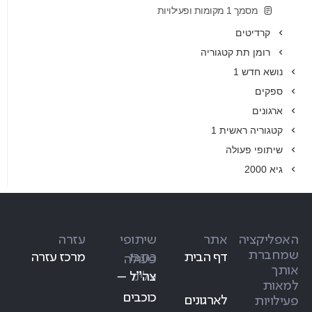
מסמך 1 מקומות ופעילויות
קרדיטים
רומן תת קטגוריה
נושא חדש 1
ספקים
ארגונים
קטגוריה ראשית 1
שיתופי פעולה
גיא 2000
האפליקציה
אתר
שיתופי
עזרה
שמחברת
דף הבית
כתבו
מרכז עזרה
פעולה
אותך
עלינו
צה״ל –
למאות
כוכבים
לארגונים
פעילויות