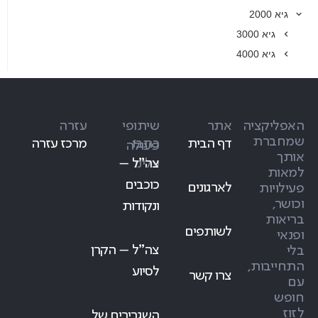
גיא 2000
גיא 3000
גיא 4000
האפליקציה
אתר
שיתופי
עזרה
שמחברת
דף הבית
כתבו
מרכז עזרה
פעולה
אותך
עלינו
צה״ל –
למאות
כוכבים
לארגונים
פעילויות
וכושר,
ונקודות
בריאות
לשותפים
ופנאי
צה״ל – הקרן
בלי
התחייבות,
לסיוע
צרו קשר
עם
חופש
לזוז
השגרירים של