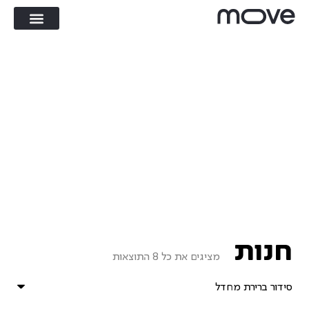
חנות
מציגים את כל ⁦8⁩ התוצאות