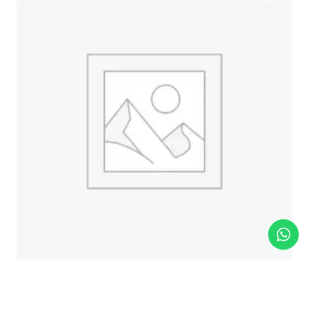
80 קרדיטים
408.00
₪
480.00
₪